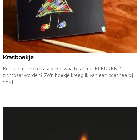
Krasboekje
Ken je dat… zo’n krasboekje waarbij allerlei KLEUREN ?
zichtbaar worden? Zo’n boekje kreeg ik van een coachee bij
ons […]