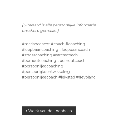
(Uiteraard is alle persoonlijke informatie
onscherp gemaakt.)
#mariancoacht #coach #coaching
#loopbaancoaching #loopbaancoach
#stresscoaching #stresscoach
#burnoutcoaching #burnoutcoach
#persoonlijkecoaching
#persoonlijkeontwikkeling
#persoonlijkecoach #lelystad #flevoland
B
Week van de Loopbaan