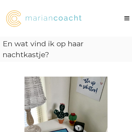
G
a
n
a
a
r
d
En wat vind ik op haar
e
i
nachtkastje?
n
h
o
u
d