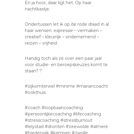
En ja hoor, daar ligt het. Op haar
nachtkastje.
Ondertussen let ik op de rode draad in al
haar wensen: expressie – vermaken –
creatief – kleurrijk – ondernemend –
reizen – vrijheid.
Handig toch als ze over een paar jaar
voor studie- en beroepskeuzes komt te
staan? ?
#zijkomterwel #minime #mariancoacht
#ookthuis
#coach #loopbaancoaching
#persoonlijkecoaching #lifecoaching
#stresscoaching #stressburnout
#lelystad #dronten #zeewolde #almere
#harderwijk #kampen #zwolle