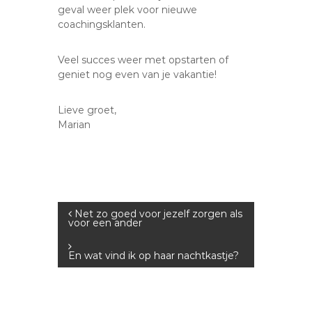
geval weer plek voor nieuwe
coachingsklanten.
Veel succes weer met opstarten of
geniet nog even van je vakantie!
Lieve groet,
Marian
B
Net zo goed voor jezelf zorgen als
voor een ander
e
En wat vind ik op haar nachtkastje?
r
i