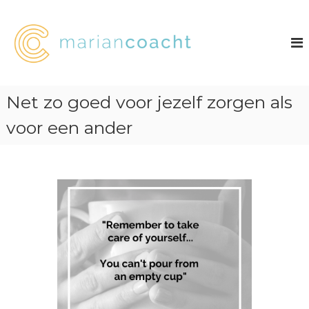
G
a
n
a
a
r
d
Net zo goed voor jezelf zorgen als
e
i
voor een ander
n
h
o
u
d