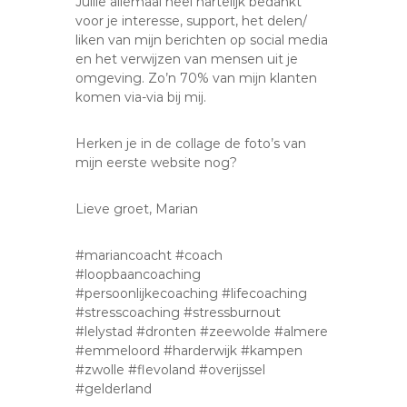
Jullie allemaal heel hartelijk bedankt
voor je interesse, support, het delen/
liken van mijn berichten op social media
en het verwijzen van mensen uit je
omgeving. Zo’n 70% van mijn klanten
komen via-via bij mij.
Herken je in de collage de foto’s van
mijn eerste website nog?
Lieve groet, Marian
#mariancoacht #coach
#loopbaancoaching
#persoonlijkecoaching #lifecoaching
#stresscoaching #stressburnout
#lelystad #dronten #zeewolde #almere
#emmeloord #harderwijk #kampen
#zwolle #flevoland #overijssel
#gelderland